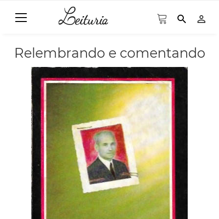
search
person_outline
Relembrando e comentando