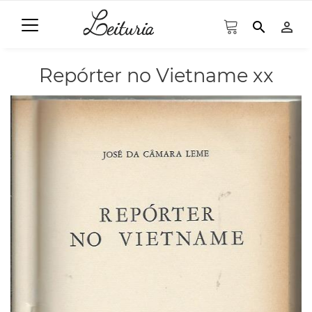
search
person_outline
Repórter no Vietname xx