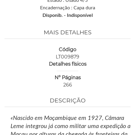
Estado : Usado 4/5
Encadernação : Capa dura
Disponib. -
Indisponível
MAIS DETALHES
Código
LT009879
Detalhes físicos
Nº Páginas
266
DESCRIÇÃO
«Nascido em Moçambique em 1927, Câmara
Leme integrou já como militar uma expedição a
Macau por alturas da chegada às fronteiras da