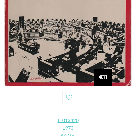
€11
LT013420
1973
AA.VV.