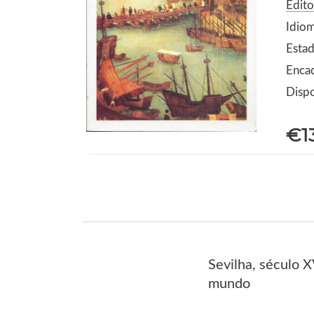
Edito
Idio
Estad
Enca
Dispo
€1
Sevilha, século 
mundo