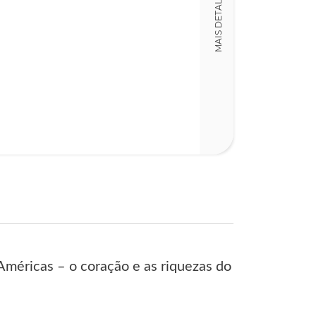
MAIS DETALHES
Detalhes físico
Nº Páginas
227
Américas – o coração e as riquezas do