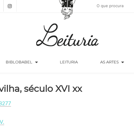
arrow_drop_down
arrow_drop_down
BIBLOBABEL
LEITURIA
AS ARTES
vilha, século XVI xx
8277
V.