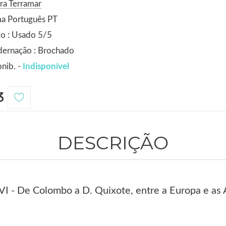
ra Terramar
ma Português PT
o : Usado 5/5
dernação : Brochado
nib. -
Indisponível
3
DESCRIÇÃO
XVI - De Colombo a D. Quixote, entre a Europa e as 