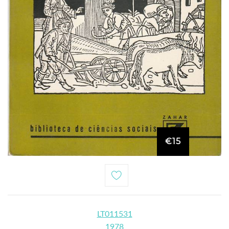
€15
LT011531
1978