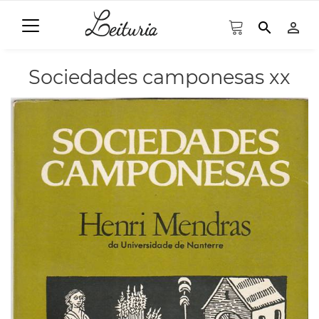
search
person_outline
Sociedades camponesas xx