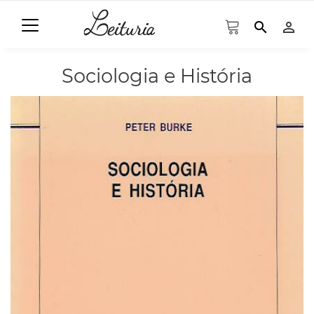
search
person_outline
Sociologia e História