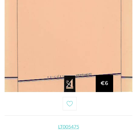
€6
LT005475