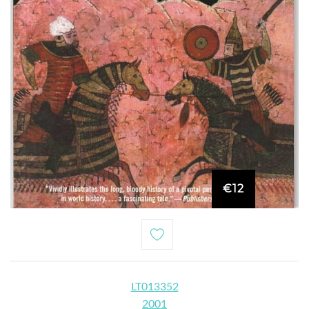
€12
LT013352
2001