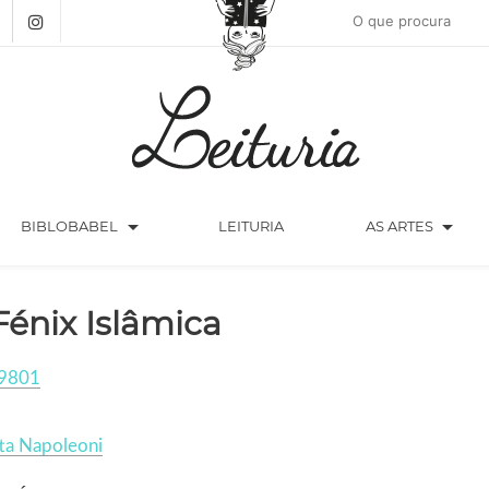
arrow_drop_down
arrow_drop_down
BIBLOBABEL
LEITURIA
AS ARTES
Fénix Islâmica
9801
ta Napoleoni