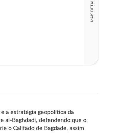
MAIS DETALHES
Detalhes físico
Nº Páginas
135
 e a estratégia geopolítica da
wi e al-Baghdadi, defendendo que o
crie o Califado de Bagdade, assim