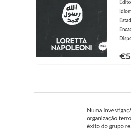
Edito
Idio
Estad
Enca
Dispo
€5
Numa investigação
organização terro
êxito do grupo re