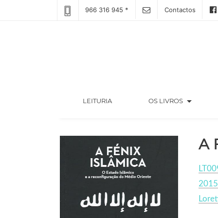
966 316 945 *
Contactos
arrow_drop_down
(CURRENT)
LEITURIA
OS LIVROS
A 
LT00
2015
Loret