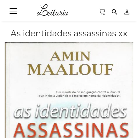
search
person_outline
As identidades assassinas xx