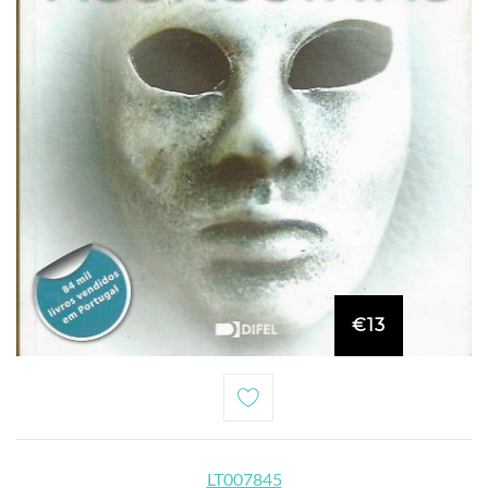
€13
LT007845