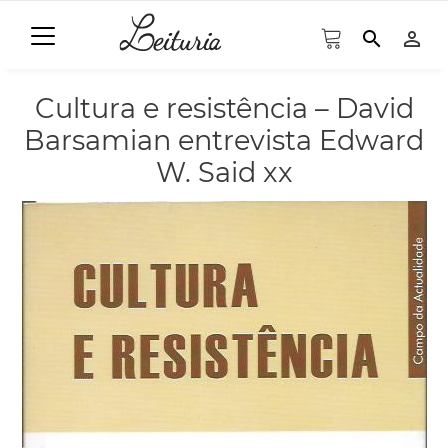
search
person_outline
Cultura e resistência – David
Barsamian entrevista Edward
W. Said xx