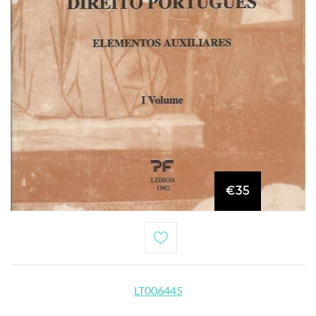
€35
LT006445