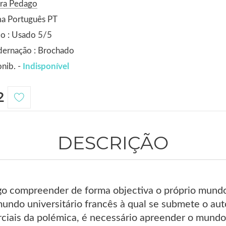
ora Pedago
ma Português PT
o : Usado 5/5
dernação : Brochado
nib. -
Indisponível
2
DESCRIÇÃO
go compreender de forma objectiva o próprio mund
undo universitário francês à qual se submete o auto
rciais da polémica, é necessário apreender o mund