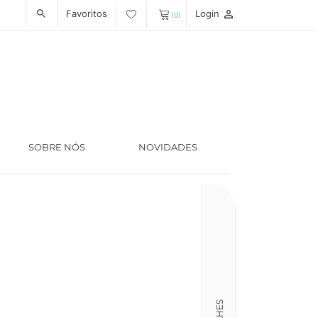
Favoritos
Login
person_outline
search
(0)
SOBRE NÓS
NOVIDADES
Código
LT006020