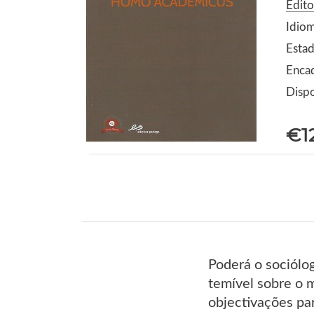
Edit
Idio
Estad
Enca
Dispo
€1
Poderá o sociólo
temível sobre o m
objectivações pa