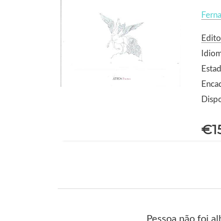
Fern
Edito
Idio
Estad
Enca
Dispo
€1
Pessoa não foi a