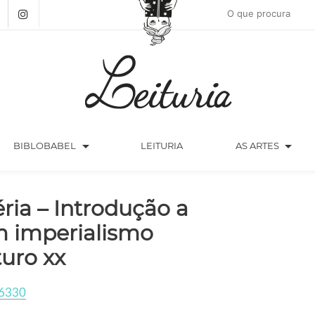
arrow_drop_down
arrow_drop_down
BIBLOBABEL
LEITURIA
AS ARTES
éria – Introdução a
 imperialismo
turo xx
6330