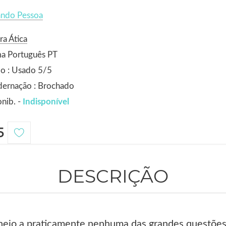
ando Pessoa
ra Ática
ma Português PT
o : Usado 5/5
dernação : Brochado
nib. -
Indisponível
5
DESCRIÇÃO
lheio a praticamente nenhuma das grandes questões