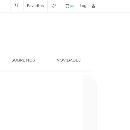
Favoritos
Login
person_outline
search
(0)
SOBRE NÓS
NOVIDADES
Código
LT006330