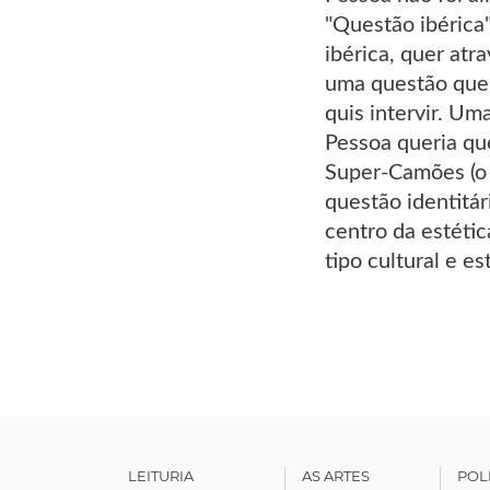
"Questão ibérica"
ibérica, quer at
uma questão que
quis intervir. Um
Pessoa queria qu
Super-Camões (o 
questão identitár
centro da estétic
tipo cultural e 
LEITURIA
AS ARTES
POL