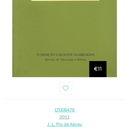
€11
LT008478
2011
J. L. Pio de Abreu