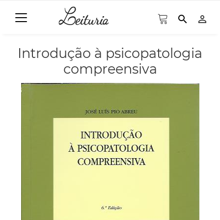
search
person_outline
Introdução à psicopatologia
compreensiva