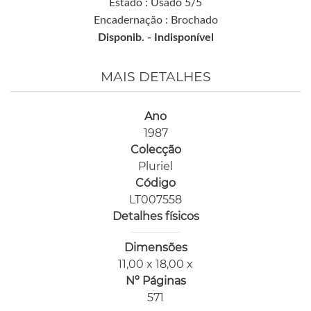
Estado : Usado 5/5
Encadernação : Brochado
Disponib. -
Indisponível
MAIS DETALHES
Ano
1987
Colecção
Pluriel
Código
LT007558
Detalhes físicos
Dimensões
11,00 x 18,00 x
Nº Páginas
571