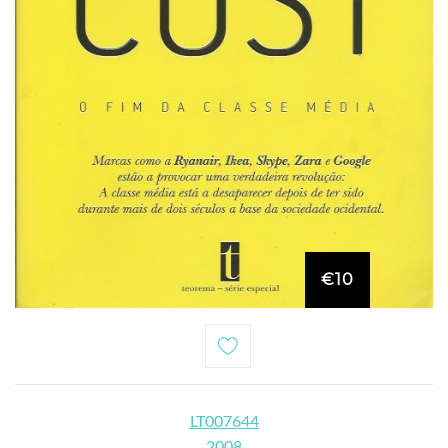
€10
LT007644
2008