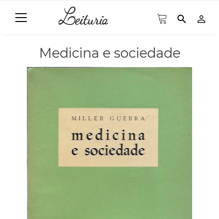
search
person_outline
Medicina e sociedade