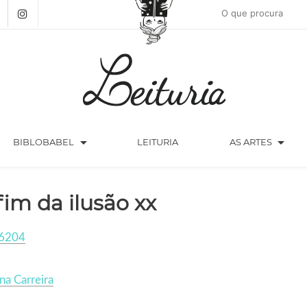
arrow_drop_down
arrow_drop_down
BIBLOBABEL
LEITURIA
AS ARTES
fim da ilusão xx
6204
a Carreira