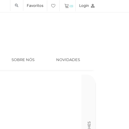
Favoritos
Login
person_outline
search
(0)
SOBRE NÓS
NOVIDADES
Código
LT006204