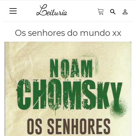
search
person_outline
Os senhores do mundo xx