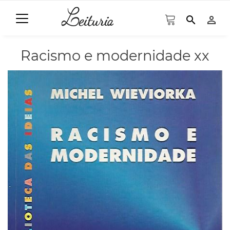
search
person_outline
Racismo e modernidade xx