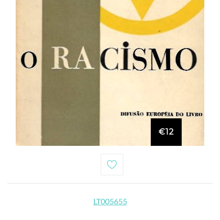
€12
LT005655