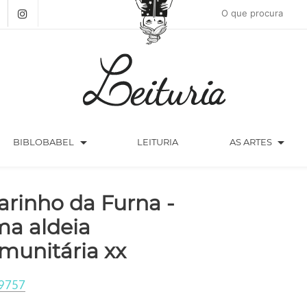
arrow_drop_down
arrow_drop_down
BIBLOBABEL
LEITURIA
AS ARTES
larinho da Furna -
a aldeia
munitária xx
9757