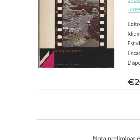
Jorge
Edit
Idio
Estad
Enca
Dispo
€2
Nota preliminar e