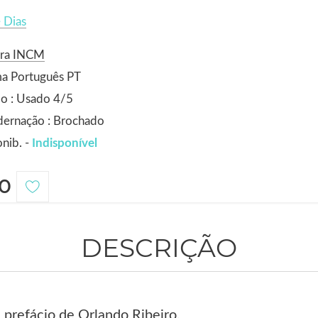
 Dias
ora INCM
ma Português PT
o : Usado 4/5
dernação : Brochado
nib. -
Indisponível
0
DESCRIÇÃO
 prefácio de Orlando Ribeiro.