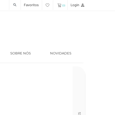
Favoritos
Login
person_outline
search
(0)
SOBRE NÓS
NOVIDADES
Código
LT006019