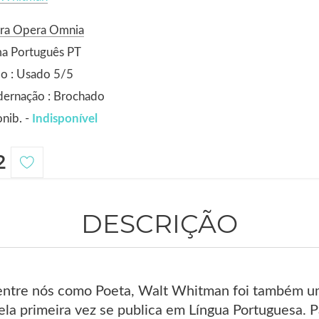
ora Opera Omnia
ma Português PT
o : Usado 5/5
dernação : Brochado
nib. -
Indisponível
2
DESCRIÇÃO
entre nós como Poeta, Walt Whitman foi também um
ela primeira vez se publica em Língua Portuguesa. 