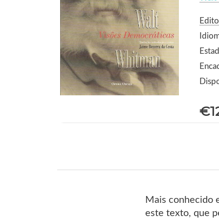
Edit
Idio
Estad
Enca
Dispo
€1
Mais conhecido 
este texto, que p