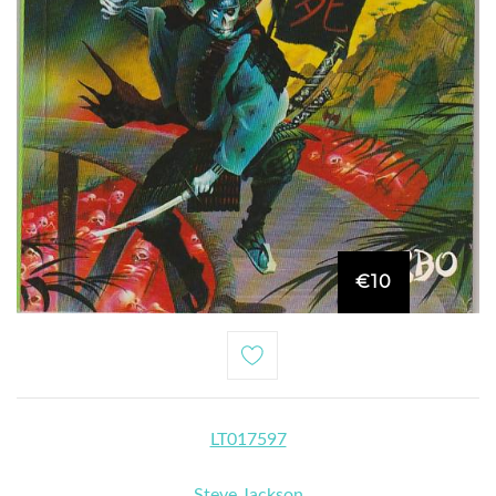
€10
LT017597
Steve Jackson