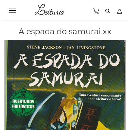
search
person_outline
A espada do samurai xx