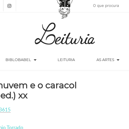
arrow_drop_down
arrow_drop_down
BIBLOBABEL
LEITURIA
AS ARTES
nuvem e o caracol
 ed.) xx
3615
nio Torrado