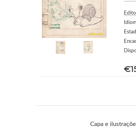
Edito
Idio
Estad
Enca
Dispo
€1
Capa e ilustraçõ