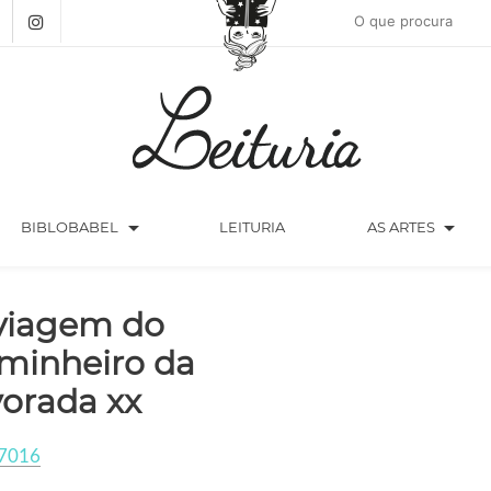
arrow_drop_down
arrow_drop_down
BIBLOBABEL
LEITURIA
AS ARTES
viagem do
minheiro da
vorada xx
7016