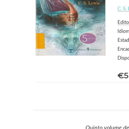
C. S.
Edito
Idio
Estad
Enca
Dispo
€5
Quinto volume de