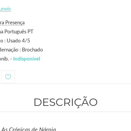
 Lewis
ra Presença
ma Português PT
o : Usado 4/5
dernação : Brochado
nib. -
Indisponível
DESCRIÇÃO
 As Crónicas de Nárnia
.