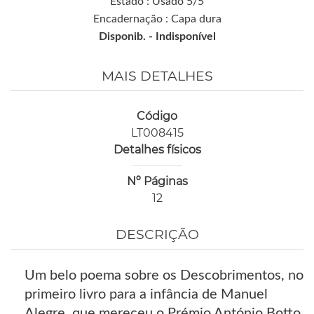
Estado : Usado 5/5
Encadernação : Capa dura
Disponib. -
Indisponível
MAIS DETALHES
Código
LT008415
Detalhes físicos
Nº Páginas
12
DESCRIÇÃO
Um belo poema sobre os Descobrimentos, no
primeiro livro para a infância de Manuel
Alegre, que mereceu o Prémio António Botto