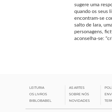
sugere uma respo
quando os seus l
encontram-se co
salto de Iara, um
personagens, fict
aconselha-se: "cri
LEITURIA
AS ARTES
POL
OS LIVROS
SOBRE NÓS
ENV
BIBLOBABEL
NOVIDADES
TER