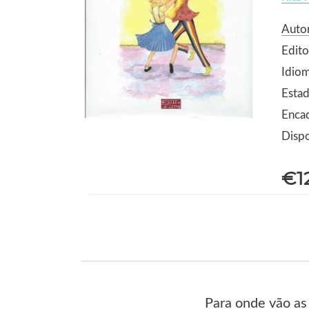
Autor
Edito
Idio
Estad
Encad
Dispo
€1
Para onde vão as 