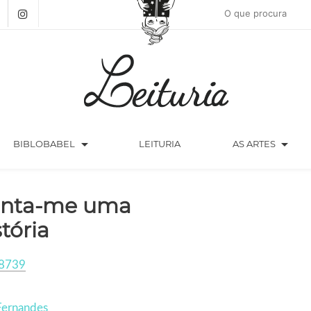
arrow_drop_down
arrow_drop_down
BIBLOBABEL
LEITURIA
AS ARTES
nta-me uma
stória
8739
Fernandes