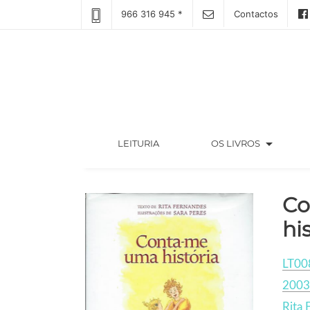
966 316 945 *
Contactos
arrow_drop_down
(CURRENT)
LEITURIA
OS LIVROS
Co
hi
LT00
2003
Rita 