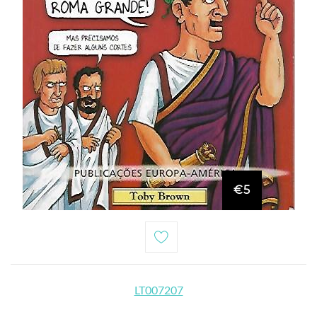
€5
LT007207