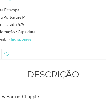
ora Estampa
ma Português PT
o : Usado 5/5
ernação : Capa dura
nib. -
Indisponível
DESCRIÇÃO
iles Barton-Chapple