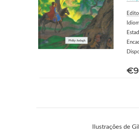
Edit
Idio
Estad
Encad
Dispo
€9
Ilustrações de G