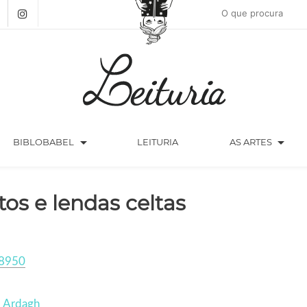
arrow_drop_down
arrow_drop_down
BIBLOBABEL
LEITURIA
AS ARTES
tos e lendas celtas
8950
p Ardagh