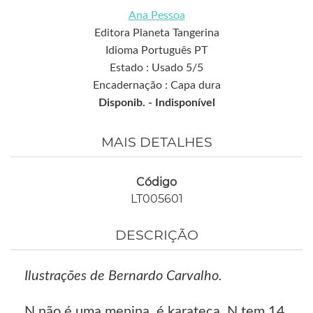
Ana Pessoa
Editora Planeta Tangerina
Idioma Português PT
Estado : Usado 5/5
Encadernação : Capa dura
Disponib. -
Indisponível
MAIS DETALHES
Código
LT005601
DESCRIÇÃO
Ilustrações de Bernardo Carvalho.
N não é uma menina, é karateca. N tem 14