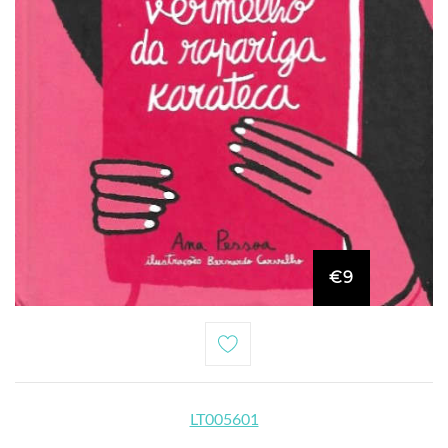
€9
LT005601