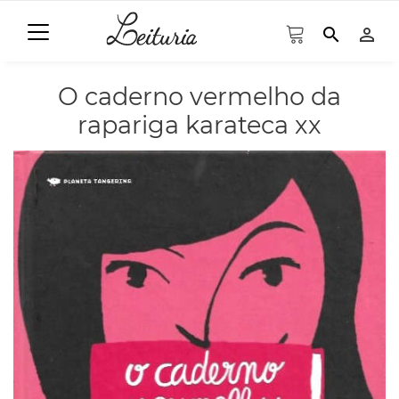
search
person_outline
O caderno vermelho da
rapariga karateca xx