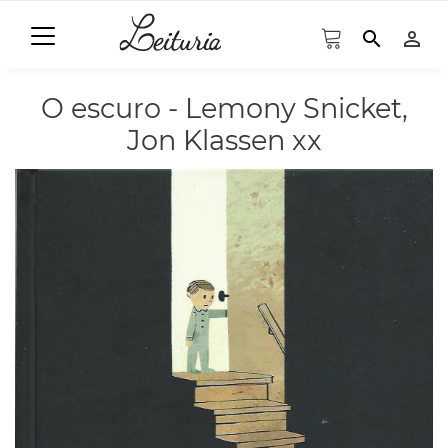
search
person_outline
O escuro - Lemony Snicket,
Jon Klassen xx