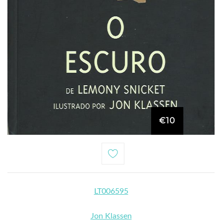
€10
LT006595
Jon Klassen