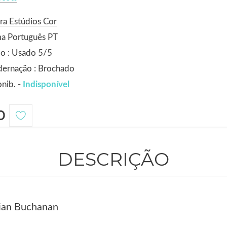
ra Estúdios Cor
ma Português PT
o : Usado 5/5
dernação : Brochado
nib. -
Indisponível
0
DESCRIÇÃO
lian Buchanan