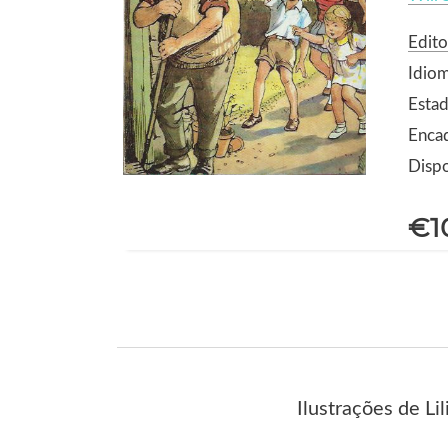
Edito
Idio
Estad
Enca
Dispo
€1
Ilustrações de Li