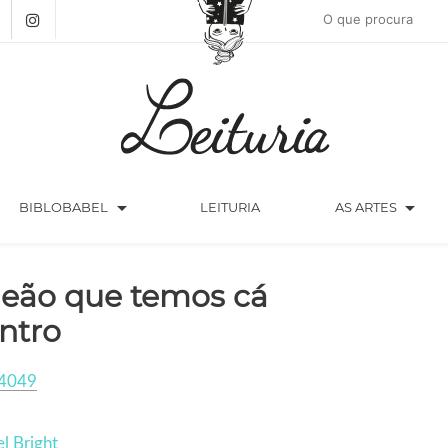
arrow_drop_down
arrow_drop_down
BIBLOBABEL
LEITURIA
AS ARTES
leão que temos cá
ntro
4049
l Bright