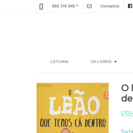
966 316 945 *
Contactos
arrow_drop_down
(CURRENT)
LEITURIA
OS LIVROS
O 
de
LT01
Rache