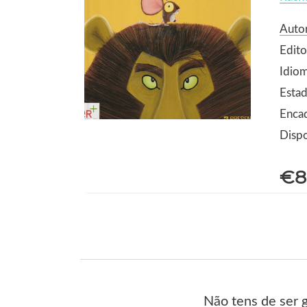
Autor
Edito
Idio
Estad
Encad
Dispo
€8
Não tens de ser 