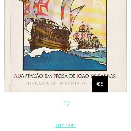
€5
LT014482