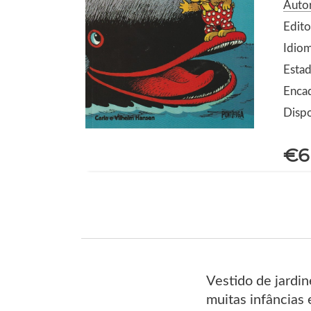
Auto
Edito
Idio
Estad
Enca
Dispo
€6
Vestido de jardin
muitas infâncias