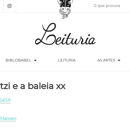
arrow_drop_down
arrow_drop_down
BIBLOBABEL
LEITURIA
AS ARTES
tzi e a baleia xx
5459
 Hansen