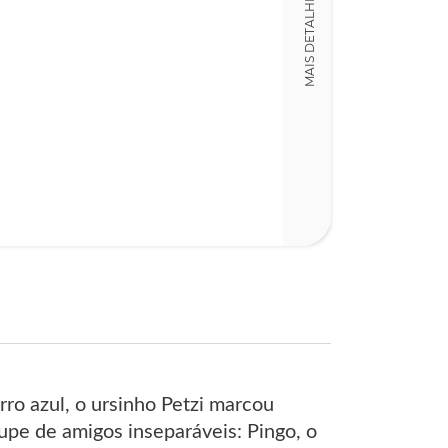
MAIS DETALHES
Detalhes físico
Dimensões
16,00 x 23,00 x
Nº Páginas
32
rro azul, o ursinho Petzi marcou
pe de amigos inseparáveis: Pingo, o