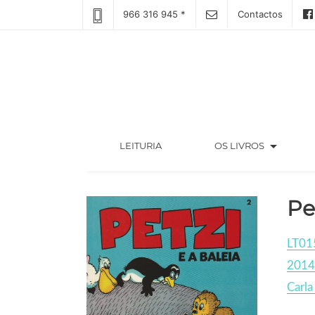
966 316 945 *
Contactos
arrow_drop_down
(CURRENT)
LEITURIA
OS LIVROS
Pe
LT01
2014
Carla