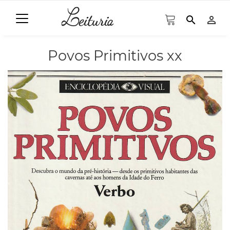
search
person_outline
Povos Primitivos xx