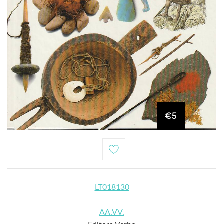
€5
LT018130
AA.VV.