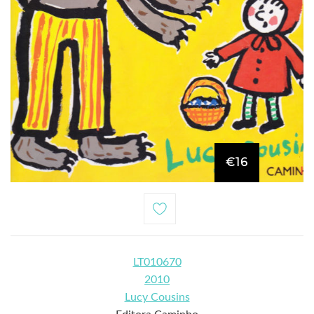
€16
LT010670
2010
Lucy Cousins