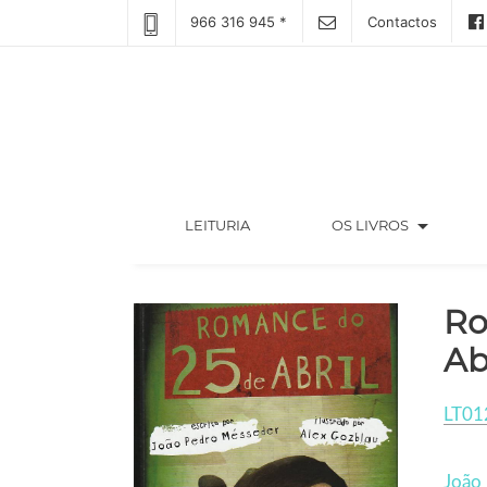
966 316 945 *
Contactos
arrow_drop_down
(CURRENT)
LEITURIA
OS LIVROS
Ro
Ab
LT01
João