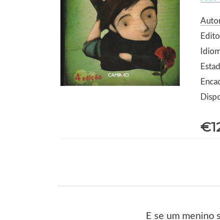
Autor
Edit
Idio
Esta
Encad
Dispo
€1
E se um menino s