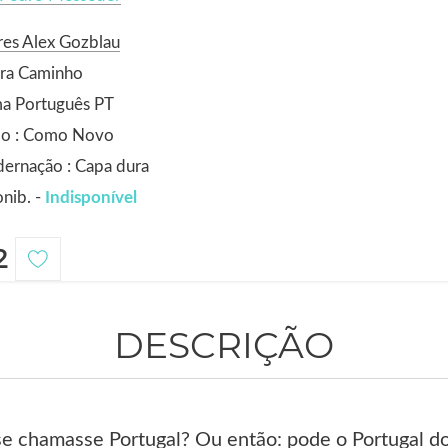
es Alex Gozblau
ora Caminho
ma Português PT
do : Como Novo
ernação : Capa dura
nib. -
Indisponível
2
DESCRIÇÃO
e chamasse Portugal? Ou então: pode o Portugal do