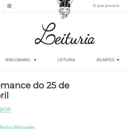
arrow_drop_down
arrow_drop_down
BIBLOBABEL
LEITURIA
AS ARTES
mance do 25 de
ril
2939
 Pedro Mésseder