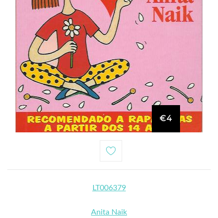
€4
LT006379
Anita Naik