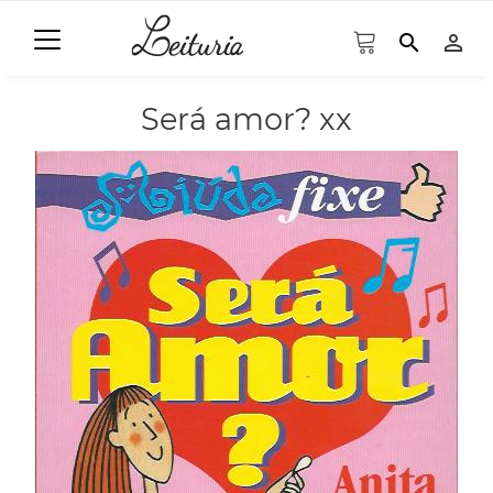
search
person_outline
Será amor? xx