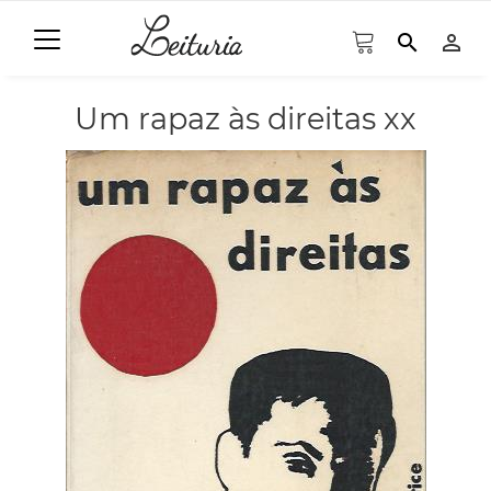
search
person_outline
Um rapaz às direitas xx