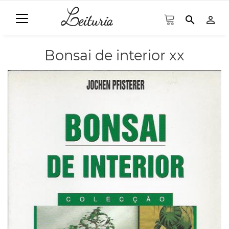
search
person_outline
Bonsai de interior xx