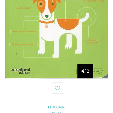
€12
LT008486