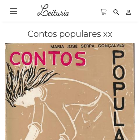
search
person_outline
Contos populares xx