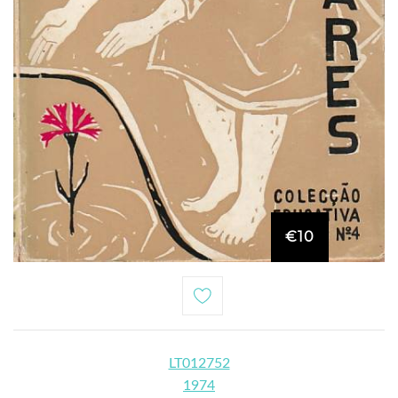
€10
LT012752
1974