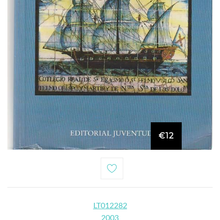
€12
LT012282
2003