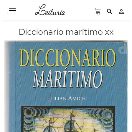
search
person_outline
Diccionario marítimo xx