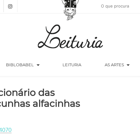
arrow_drop_down
arrow_drop_down
BIBLOBABEL
LEITURIA
AS ARTES
cionário das
cunhas alfacinhas
4070