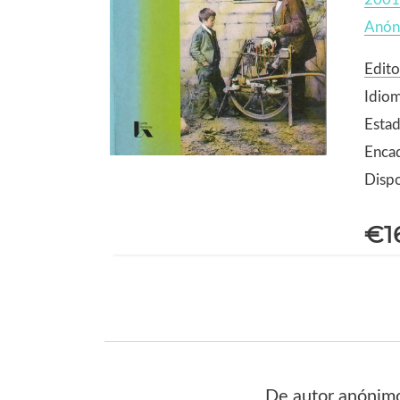
Anón
Edito
Idio
Estad
Enca
Dispo
€1
De autor anónimo