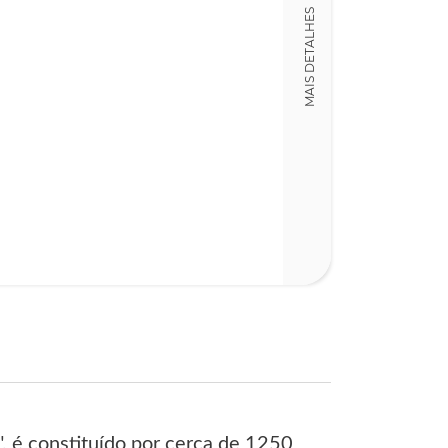
Detalhes físico
MAIS DETALHES
Dimensões
17,00 x 24,00 x
Nº Páginas
132
, é constituído por cerca de 1250