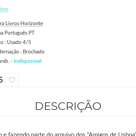
imo
ra Livros Horizonte
ma Português PT
o : Usado 4/5
dernação : Brochado
nib. -
Indisponível
6
DESCRIÇÃO
 e fazendo parte do arquivo dos "Amigos de Lisboa"