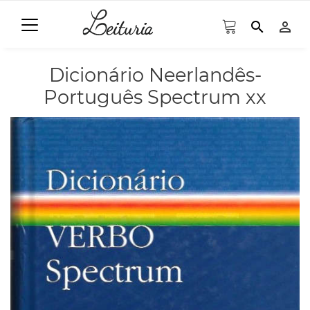
search
person_outline
Dicionário Neerlandês-
Português Spectrum xx