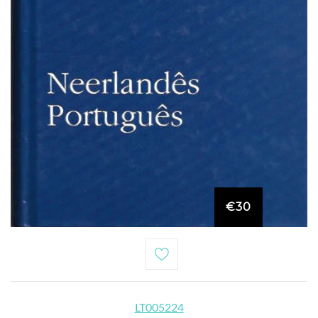
€30
LT005224