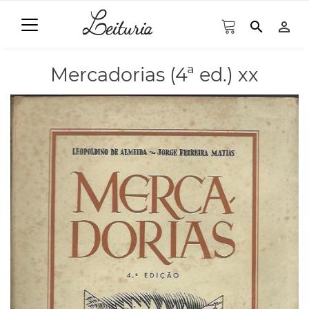
search
person_outline
Mercadorias (4ª ed.) xx