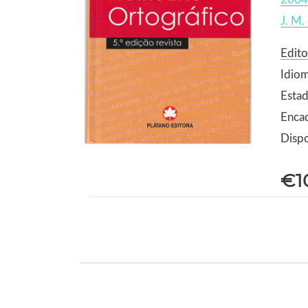
J. M.
Edito
Idio
Estad
Encad
Dispo
€1