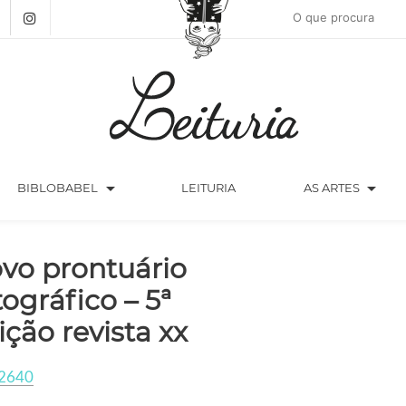
arrow_drop_down
arrow_drop_down
BIBLOBABEL
LEITURIA
AS ARTES
vo prontuário
tográfico – 5ª
ição revista xx
2640