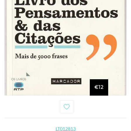
€12
LT012813